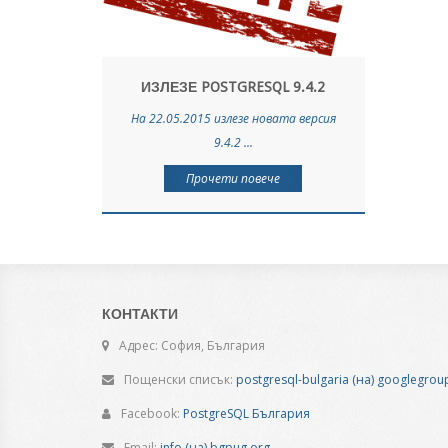
ИЗЛЕЗЕ POSTGRESQL 9.4.2
На 22.05.2015 излезе новата версия
9.4.2 ...
Прочети повече
КОНТАКТИ
Адрес: София, България
Пощенски списък:
postgresql-bulgaria (на) googlegro
Facebook:
PostgreSQL България
Email:
info (на) bgpug.org